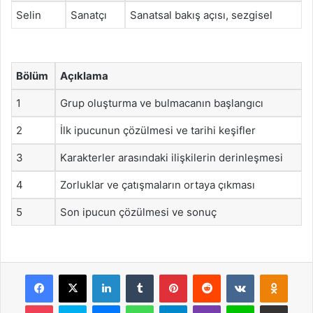
Selin
Sanatçı
Sanatsal bakış açısı, sezgisel
Bölüm
Açıklama
1
Grup oluşturma ve bulmacanın başlangıcı
2
İlk ipucunun çözülmesi ve tarihi keşifler
3
Karakterler arasındaki ilişkilerin derinleşmesi
4
Zorluklar ve çatışmaların ortaya çıkması
5
Son ipucun çözülmesi ve sonuç
Facebook
X
LinkedIn
Tumblr
Pinterest
Reddit
VKontakte
Odnok
Pocket
Skype
Messenger
WhatsApp
Telegram
Viber
Line
E-Posta ile payla