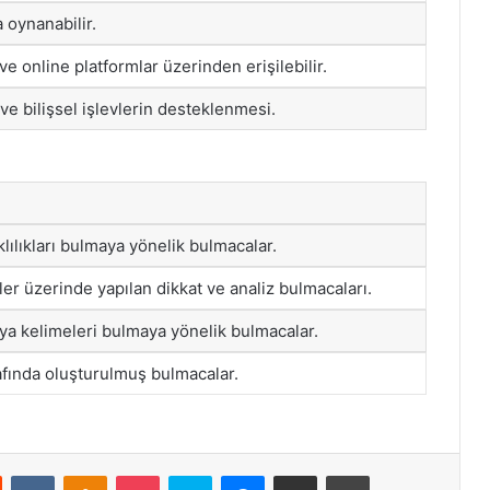
a oynanabilir.
e online platformlar üzerinden erişilebilir.
e bilişsel işlevlerin desteklenmesi.
lılıkları bulmaya yönelik bulmacalar.
ler üzerinde yapılan dikkat ve analiz bulmacaları.
veya kelimeleri bulmaya yönelik bulmacalar.
afında oluşturulmuş bulmacalar.
st
Reddit
VKontakte
Odnoklassniki
Pocket
Skype
Messenger
E-Posta ile paylaş
Yazdır