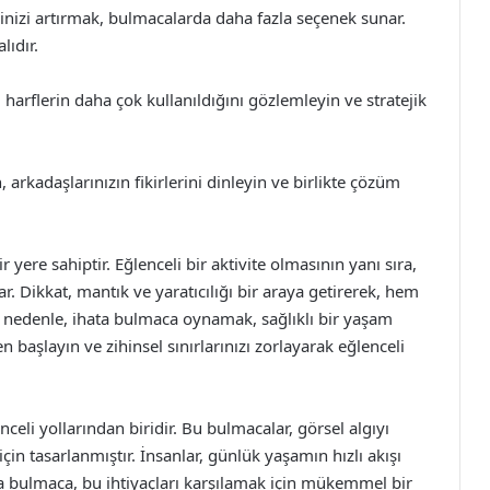
ginizi artırmak, bulmacalarda daha fazla seçenek sunar.
ıdır.
arflerin daha çok kullanıldığını gözlemleyin ve stratejik
arkadaşlarınızın fikirlerini dinleyin ve birlikte çözüm
 yere sahiptir. Eğlenceli bir aktivite olmasının yanı sıra,
lar. Dikkat, mantık ve yaratıcılığı bir araya getirerek, hem
Bu nedenle, ihata bulmaca oynamak, sağlıklı bir yaşam
n başlayın ve zihinsel sınırlarınızı zorlayarak eğlenceli
eli yollarından biridir. Bu bulmacalar, görsel algıyı
in tasarlanmıştır. İnsanlar, günlük yaşamın hızlı akışı
ta bulmaca, bu ihtiyaçları karşılamak için mükemmel bir