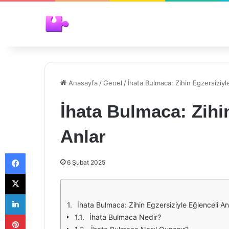
Anasayfa
/
Genel
/
İhata Bulmaca: Zihin Egzersiziyl
İhata Bulmaca: Zihi
Anlar
Facebook
6 Şubat 2025
X
LinkedIn
İhata Bulmaca: Zihin Egzersiziyle Eğlenceli An
Pinterest
İhata Bulmaca Nedir?