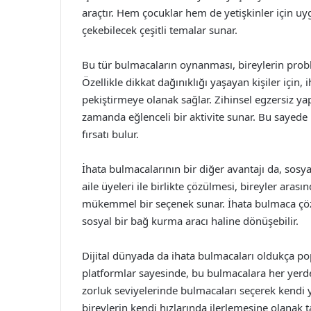
araçtır. Hem çocuklar hem de yetişkinler için u
çekebilecek çeşitli temalar sunar.
Bu tür bulmacaların oynanması, bireylerin probl
Özellikle dikkat dağınıklığı yaşayan kişiler içi
pekiştirmeye olanak sağlar. Zihinsel egzersiz ya
zamanda eğlenceli bir aktivite sunar. Bu sayede 
fırsatı bulur.
İhata bulmacalarının bir diğer avantajı da, sosya
aile üyeleri ile birlikte çözülmesi, bireyler arası
mükemmel bir seçenek sunar. İhata bulmaca çözm
sosyal bir bağ kurma aracı haline dönüşebilir.
Dijital dünyada da ihata bulmacaları oldukça po
platformlar sayesinde, bu bulmacalara her yerd
zorluk seviyelerinde bulmacaları seçerek kendi 
bireylerin kendi hızlarında ilerlemesine olanak ta