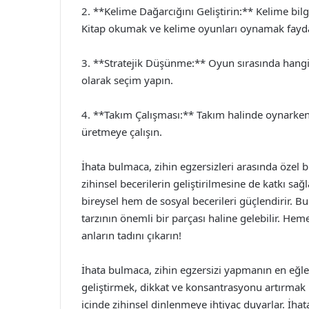
2. **Kelime Dağarcığını Geliştirin:** Kelime bil
Kitap okumak ve kelime oyunları oynamak faydal
3. **Stratejik Düşünme:** Oyun sırasında hangi h
olarak seçim yapın.
4. **Takım Çalışması:** Takım halinde oynarken, 
üretmeye çalışın.
İhata bulmaca, zihin egzersizleri arasında özel bir
zihinsel becerilerin geliştirilmesine de katkı sağ
bireysel hem de sosyal becerileri güçlendirir. 
tarzının önemli bir parçası haline gelebilir. Heme
anların tadını çıkarın!
İhata bulmaca, zihin egzersizi yapmanın en eğlenc
geliştirmek, dikkat ve konsantrasyonu artırmak iç
içinde zihinsel dinlenmeye ihtiyaç duyarlar. İha