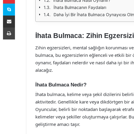
İhata Bulmaca Nasıl Oynanır?
Skype
İhata Bulmacanın Faydaları
Daha İyi Bir İhata Bulmaca Oynayıcısı Olm
E-Posta ile paylaş
Yazdır
İhata Bulmaca: Zihin Egzersizi
Zihin egzersizleri, mental sağlığın korunması ve
bulmaca, bu egzersizlerin eğlenceli ve etkili bir
oynanır, faydaları nelerdir ve nasıl daha iyi bir 
alacağız.
İhata Bulmaca Nedir?
İhata bulmaca, kelime veya şekil dizilerini belir
aktivitedir. Genellikle kare veya dikdörtgen bir 
Oyuncular, belirli bir noktadan başlayarak etraf
kelimeler veya şekiller oluşturmaya çalışırlar. B
geliştirme amacı taşır.