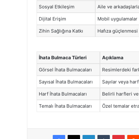
Sosyal Etkileşim
Aile ve arkadaşlarl
Dijital Erişim
Mobil uygulamalar v
Zihin Sağlığına Katkı
Hafıza güçlenmesi v
İhata Bulmaca Türleri
Açıklama
Görsel İhata Bulmacaları
Resimlerdeki fark
Sayısal İhata Bulmacaları
Sayılar veya harf
Harf İhata Bulmacaları
Belirli harfleri 
Temalı İhata Bulmacaları
Özel temalar etr
Facebook
X
LinkedIn
Tumblr
Pintere