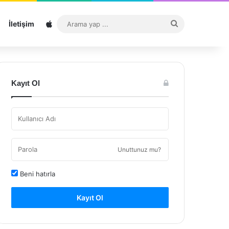
Sitemap
Arama
İletişim
yap
...
Kayıt Ol
Unuttunuz mu?
Beni hatırla
Kayıt Ol