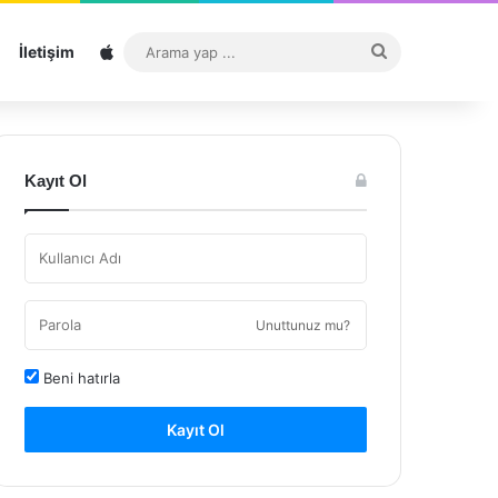
Sitemap
Arama
İletişim
yap
...
Kayıt Ol
Unuttunuz mu?
Beni hatırla
Kayıt Ol