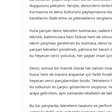
duygusunu pekiştirir. Yarışlar, denizcilerin birbi
kurmasına ve deniz kültürünü paylaşmasına olana
kendilerini ifade etme ve yeteneklerini sergileme
Hızla yarışan deniz tekneleri bulmacası, sadece b
etkinlik, katılımcılara hem fiziksel hem de zihins
takım çalışması gerektiren bu bulmaca, deniz tu
yarışan tekneleri yönetmek, yalnızca bir beceri 
bu heyecan verici yolculuk, her yaştan insan için
Deniz, sonsuz bir mavilik olarak her zaman insan
huzur hem de macera arayanlar için farklı fırsat
heyecan verici parçalarından biridir. Teknelerin hı
bu tutkunun en çarpıcı gösterilerini oluşturur. He
araya getirirken, aynı zamanda rekabetin de tadı
Bu tür yarışlarda, teknelerin tasarımı ve perform
yapısıyla değil, aynı zamanda rüzgarın yönü ve de