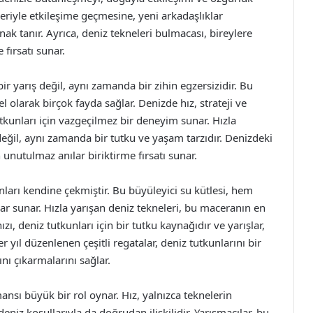
rleriyle etkileşime geçmesine, yeni arkadaşlıklar
k tanır. Ayrıca, deniz tekneleri bulmacası, bireylere
 fırsatı sunar.
ir yarış değil, aynı zamanda bir zihin egzersizidir. Bu
el olarak birçok fayda sağlar. Denizde hız, strateji ve
tkunları için vazgeçilmez bir deneyim sunar. Hızla
değil, aynı zamanda bir tutku ve yaşam tarzıdır. Denizdeki
 unutulmaz anılar biriktirme fırsatı sunar.
ları kendine çekmiştir. Bu büyüleyici su kütlesi, hem
lar sunar. Hızla yarışan deniz tekneleri, bu maceranın en
zı, deniz tutkunları için bir tutku kaynağıdır ve yarışlar,
r yıl düzenlenen çeşitli regatalar, deniz tutkunlarını bir
nı çıkarmalarını sağlar.
ansı büyük bir rol oynar. Hız, yalnızca teknelerin
niz koşullarıyla da doğrudan ilişkilidir. Yarışmacılar, bu