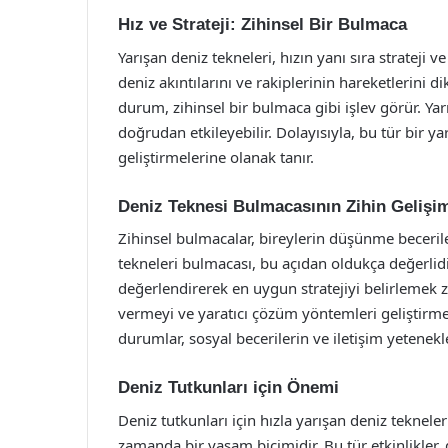
Hız ve Strateji: Zihinsel Bir Bulmaca
Yarışan deniz tekneleri, hızın yanı sıra strateji ve
deniz akıntılarını ve rakiplerinin hareketlerini d
durum, zihinsel bir bulmaca gibi işlev görür. Yar
doğrudan etkileyebilir. Dolayısıyla, bu tür bir ya
geliştirmelerine olanak tanır.
Deniz Teknesi Bulmacasının Zihin Gelişim
Zihinsel bulmacalar, bireylerin düşünme beceriler
tekneleri bulmacası, bu açıdan oldukça değerlidir.
değerlendirerek en uygun stratejiyi belirlemek z
vermeyi ve yaratıcı çözüm yöntemleri geliştirmey
durumlar, sosyal becerilerin ve iletişim yetenek
Deniz Tutkunları için Önemi
Deniz tutkunları için hızla yarışan deniz tekneler
zamanda bir yaşam biçimidir. Bu tür etkinlikler,