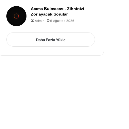
Acıma Bulmacası: Zihninizi
Zorlayacak Sorular
Admin
6 Ağustos 2026
Daha Fazla Yükle