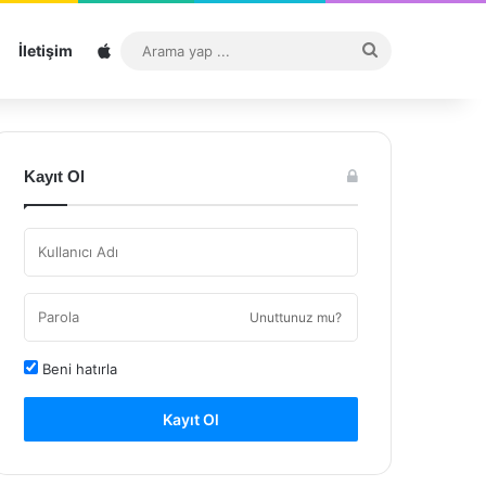
Sitemap
Arama
İletişim
yap
...
Kayıt Ol
Unuttunuz mu?
Beni hatırla
Kayıt Ol