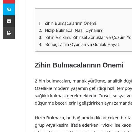
Skype
E-Posta ile paylaş
Zihin Bulmacalarının Önemi
Yazdır
Hizip Bulmaca: Nasıl Oynanır?
Zihin Vıcıkımı: Zihinsel Zorluklar ve Çözüm Yol
Sonuç: Zihin Oyunları ve Günlük Hayat
Zihin Bulmacalarının Önemi
Zihin bulmacaları, mantık yürütme, analitik düşün
Özellikle modern yaşamın getirdiği hızlı tempoy
sağlıklı kalması gerekmektedir. Cinsel, sosyal v
düşünme becerilerini geliştirirken aynı zamanda 
Hizip Bulmaca, bu bağlamda dikkat çeken bir tasa
grup veya kesimi ifade ederken, "vicık" ise kaos ve