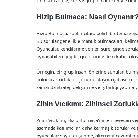
zihinsel karmaşıklık ve grup dinamikleriyle dolu
Hizip Bulmaca: Nasıl Oynanır
Hizip Bulmaca, katılımcılara belirli bir tema ve
Bu sorular genellikle mantık bulmacaları, kelim
Oyuncular, kendilerine verilen süre içinde sorula
oynanabileceği gibi, grup içinde de rekabet oluş
Örneğin, bir grup insan, önlerine sunulan bulma
bulunarak ortak bir çözüme ulaşma çabası içerisin
zamanda strateji geliştirme ve iş birliği yapma ye
Zihin Vıcıkımı: Zihinsel Zorluk
Zihin Vıcıkımı, Hizip Bulmaca’nın en heyecan ver
aşamada katılımcılar, daha karmaşık sorular ve z
oyuncular; soyut düşünme, alternatif çözümler 