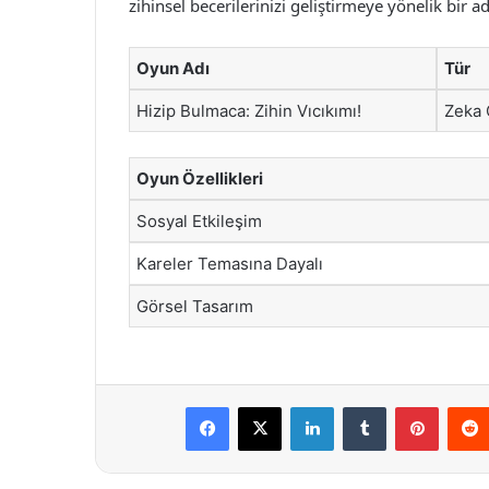
zihinsel becerilerinizi geliştirmeye yönelik bir
Oyun Adı
Tür
Hizip Bulmaca: Zihin Vıcıkımı!
Zeka
Oyun Özellikleri
Sosyal Etkileşim
Kareler Temasına Dayalı
Görsel Tasarım
Facebook
X
LinkedIn
Tumblr
Pintere