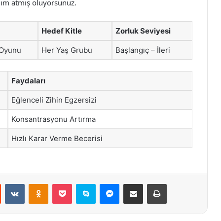
 adım atmış oluyorsunuz.
Hedef Kitle
Zorluk Seviyesi
 Oyunu
Her Yaş Grubu
Başlangıç – İleri
Faydaları
Eğlenceli Zihin Egzersizi
Konsantrasyonu Artırma
Hızlı Karar Verme Becerisi
st
Reddit
VKontakte
Odnoklassniki
Pocket
Skype
Messenger
E-Posta ile paylaş
Yazdır