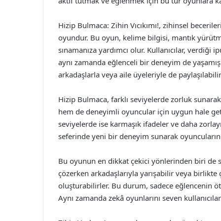
aktif tutmak ve eğlenmek için bu tür oyunlara ka
Hizip Bulmaca: Zihin Vıcıkımı!, zihinsel beceriler
oyundur. Bu oyun, kelime bilgisi, mantık yürütme
sınamanıza yardımcı olur. Kullanıcılar, verdiği i
aynı zamanda eğlenceli bir deneyim de yaşamış o
arkadaşlarla veya aile üyeleriyle de paylaşılabilir
Hizip Bulmaca, farklı seviyelerde zorluk sunarak
hem de deneyimli oyuncular için uygun hale getir
seviyelerde ise karmaşık ifadeler ve daha zorlayı
seferinde yeni bir deneyim sunarak oyuncuların i
Bu oyunun en dikkat çekici yönlerinden biri de 
çözerken arkadaşlarıyla yarışabilir veya birlikt
oluşturabilirler. Bu durum, sadece eğlencenin öt
Aynı zamanda zekâ oyunlarını seven kullanıcılar i