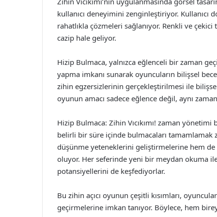
Zihin Vıcıkımı’nın uygulanmasında görsel tasarım 
kullanıcı deneyimini zenginleştiriyor. Kullanıcı
rahatlıkla çözmeleri sağlanıyor. Renkli ve çekic
cazip hale geliyor.
Hizip Bulmaca, yalnızca eğlenceli bir zaman geç
yapma imkanı sunarak oyuncuların bilişsel beceri
zihin egzersizlerinin gerçekleştirilmesi ile bilişs
oyunun amacı sadece eğlence değil, aynı zamanda
Hizip Bulmaca: Zihin Vıcıkımı! zaman yönetimi be
belirli bir süre içinde bulmacaları tamamlamak
düşünme yeteneklerini geliştirmelerine hem de 
oluyor. Her seferinde yeni bir meydan okuma il
potansiyellerini de keşfediyorlar.
Bu zihin açıcı oyunun çeşitli kısımları, oyuncul
geçirmelerine imkan tanıyor. Böylece, hem bireys