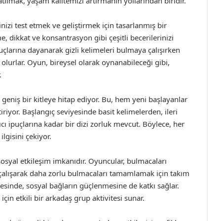
tılmak, yaşam kalitemizi artırmanın yollarından biridir.
inizi test etmek ve geliştirmek için tasarlanmış bir
, dikkat ve konsantrasyon gibi çeşitli becerilerinizi
puçlarına dayanarak gizli kelimeleri bulmaya çalışırken
lurlar. Oyun, bireysel olarak oynanabileceği gibi,
.
 geniş bir kitleye hitap ediyor. Bu, hem yeni başlayanlar
iyor. Başlangıç seviyesinde basit kelimelerden, ileri
cı ipuçlarına kadar bir dizi zorluk mevcut. Böylece, her
lgisini çekiyor.
sosyal etkileşim imkanıdır. Oyuncular, bulmacaları
e çalışarak daha zorlu bulmacaları tamamlamak için takım
esinde, sosyal bağların güçlenmesine de katkı sağlar.
çin etkili bir arkadaş grup aktivitesi sunar.