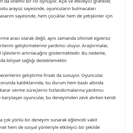
da önemli bir rol oynuyor. Açık ve etkileyici grafikler,
 dostu arayüz sayesinde, oyuncuların bulmacaları
i tasarım sayesinde, hem çocuklar hem de yetişkinler için
irme aracı olarak değil, aynı zamanda zihinsel egzersiz
lerini geliştirmelerine yardımcı oluyor. Araştırmalar,
el işlevlerin artırılacağını göstermektedir. Bu nedenle,
 bilişsel sağlığı desteklemektir.
cerilerini geliştirme fırsatı da sunuyor. Oyuncular,
 zorunda kaldıklarında, bu durum hem baskı altında
karar verme süreçlerini hızlandırmalarına yardımcı
e karşılaşan oyuncular, bu deneyimden zevk alırken kendi
ara çok yönlü bir deneyim sunarak eğlenceli vakit
el hem de sosyal yönleriyle etkileyici bir şekilde