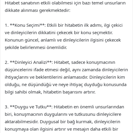
Hitabet sanatının etkili olabilmesi için bazı temel unsurların
dikkate alınması gerekmektedir:
1. **Konu Seçimi**: Etkili bir hitabetin ilk adımı, ilgi çekici
ve dinleyicilerin dikkatini çekecek bir konu seçmektir.
Konunun güncel, anlamlı ve dinleyicilerin ilgisini çekecek
şekilde belirlenmesi önemlidir.
2. **Dinleyici Analizi**: Hitabet, sadece konuşmacının
düşüncelerini ifade etmesi değil, aynı zamanda dinleyicilerin
ihtiyaçlarını ve beklentilerini anlamasıdır. Dinleyicilerin kim
olduğu, ne düşündüğü ve neye ihtiyaç duyduğu konusunda
bilgi sahibi olmak, hitabetin başarısını artırır.
3. **Duygu ve Tutku**: Hitabetin en önemli unsurlarından
biri, konuşmacının duygularını ve tutkusunu dinleyicilere
aktarabilmesidir. Duygusal bir bağ kurmak, dinleyicilerin
konuşmaya olan ilgisini artırır ve mesajın daha etkili bir