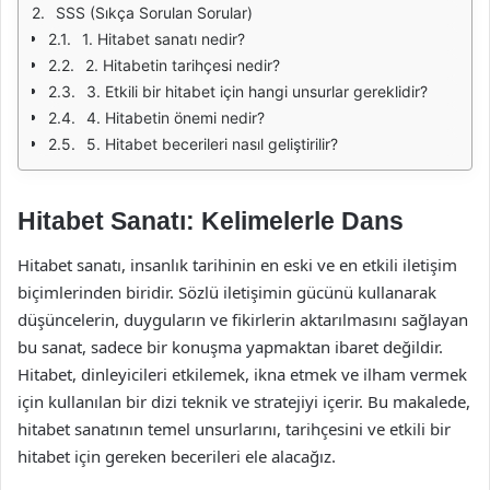
SSS (Sıkça Sorulan Sorular)
1. Hitabet sanatı nedir?
2. Hitabetin tarihçesi nedir?
3. Etkili bir hitabet için hangi unsurlar gereklidir?
4. Hitabetin önemi nedir?
5. Hitabet becerileri nasıl geliştirilir?
Hitabet Sanatı: Kelimelerle Dans
Hitabet sanatı, insanlık tarihinin en eski ve en etkili iletişim
biçimlerinden biridir. Sözlü iletişimin gücünü kullanarak
düşüncelerin, duyguların ve fikirlerin aktarılmasını sağlayan
bu sanat, sadece bir konuşma yapmaktan ibaret değildir.
Hitabet, dinleyicileri etkilemek, ikna etmek ve ilham vermek
için kullanılan bir dizi teknik ve stratejiyi içerir. Bu makalede,
hitabet sanatının temel unsurlarını, tarihçesini ve etkili bir
hitabet için gereken becerileri ele alacağız.