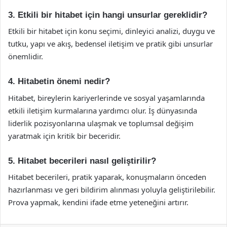
3. Etkili bir hitabet için hangi unsurlar gereklidir?
Etkili bir hitabet için konu seçimi, dinleyici analizi, duygu ve
tutku, yapı ve akış, bedensel iletişim ve pratik gibi unsurlar
önemlidir.
4. Hitabetin önemi nedir?
Hitabet, bireylerin kariyerlerinde ve sosyal yaşamlarında
etkili iletişim kurmalarına yardımcı olur. İş dünyasında
liderlik pozisyonlarına ulaşmak ve toplumsal değişim
yaratmak için kritik bir beceridir.
5. Hitabet becerileri nasıl geliştirilir?
Hitabet becerileri, pratik yaparak, konuşmaların önceden
hazırlanması ve geri bildirim alınması yoluyla geliştirilebilir.
Prova yapmak, kendini ifade etme yeteneğini artırır.