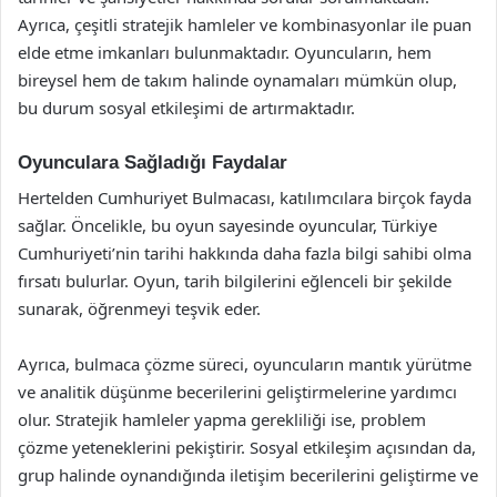
Ayrıca, çeşitli stratejik hamleler ve kombinasyonlar ile puan
elde etme imkanları bulunmaktadır. Oyuncuların, hem
bireysel hem de takım halinde oynamaları mümkün olup,
bu durum sosyal etkileşimi de artırmaktadır.
Oyunculara Sağladığı Faydalar
Hertelden Cumhuriyet Bulmacası, katılımcılara birçok fayda
sağlar. Öncelikle, bu oyun sayesinde oyuncular, Türkiye
Cumhuriyeti’nin tarihi hakkında daha fazla bilgi sahibi olma
fırsatı bulurlar. Oyun, tarih bilgilerini eğlenceli bir şekilde
sunarak, öğrenmeyi teşvik eder.
Ayrıca, bulmaca çözme süreci, oyuncuların mantık yürütme
ve analitik düşünme becerilerini geliştirmelerine yardımcı
olur. Stratejik hamleler yapma gerekliliği ise, problem
çözme yeteneklerini pekiştirir. Sosyal etkileşim açısından da,
grup halinde oynandığında iletişim becerilerini geliştirme ve