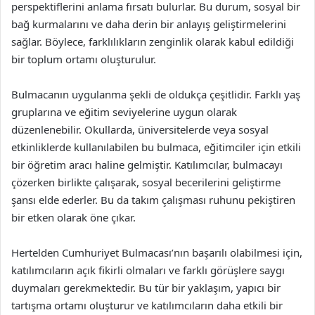
perspektiflerini anlama fırsatı bulurlar. Bu durum, sosyal bir
bağ kurmalarını ve daha derin bir anlayış geliştirmelerini
sağlar. Böylece, farklılıkların zenginlik olarak kabul edildiği
bir toplum ortamı oluşturulur.
Bulmacanın uygulanma şekli de oldukça çeşitlidir. Farklı yaş
gruplarına ve eğitim seviyelerine uygun olarak
düzenlenebilir. Okullarda, üniversitelerde veya sosyal
etkinliklerde kullanılabilen bu bulmaca, eğitimciler için etkili
bir öğretim aracı haline gelmiştir. Katılımcılar, bulmacayı
çözerken birlikte çalışarak, sosyal becerilerini geliştirme
şansı elde ederler. Bu da takım çalışması ruhunu pekiştiren
bir etken olarak öne çıkar.
Hertelden Cumhuriyet Bulmacası’nın başarılı olabilmesi için,
katılımcıların açık fikirli olmaları ve farklı görüşlere saygı
duymaları gerekmektedir. Bu tür bir yaklaşım, yapıcı bir
tartışma ortamı oluşturur ve katılımcıların daha etkili bir