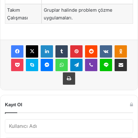
Takım
Gruplar halinde problem çözme
Çalışması
uygulamaları.
Facebook
X
LinkedIn
Tumblr
Pinterest
Reddit
VKontakte
Odnok
Pocket
Skype
Messenger
WhatsApp
Telegram
Viber
Line
E-Posta ile payla
Yazdır
Kayıt Ol