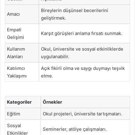
Bireylerin düşünsel becerilerini
Amacı
geliştirmek.
Empati
Karşıt görüşleri anlama fırsatı sunmak.
Gelişimi
Kullanım
Okul, üniversite ve sosyal etkinliklerde
Alanları
uygulanabilir.
Katılımcı
Açık fikirli olma ve saygı duymayı teşvik
Yaklaşımı
etme.
Kategoriler
Örnekler
Eğitim
Okul projeleri, üniversite tartışmaları.
Sosyal
Seminerler, atölye çalışmaları.
Etkinlikler