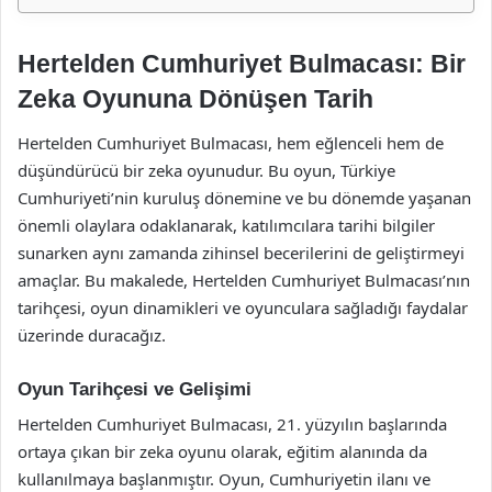
Hertelden Cumhuriyet Bulmacası: Bir
Zeka Oyununa Dönüşen Tarih
Hertelden Cumhuriyet Bulmacası, hem eğlenceli hem de
düşündürücü bir zeka oyunudur. Bu oyun, Türkiye
Cumhuriyeti’nin kuruluş dönemine ve bu dönemde yaşanan
önemli olaylara odaklanarak, katılımcılara tarihi bilgiler
sunarken aynı zamanda zihinsel becerilerini de geliştirmeyi
amaçlar. Bu makalede, Hertelden Cumhuriyet Bulmacası’nın
tarihçesi, oyun dinamikleri ve oyunculara sağladığı faydalar
üzerinde duracağız.
Oyun Tarihçesi ve Gelişimi
Hertelden Cumhuriyet Bulmacası, 21. yüzyılın başlarında
ortaya çıkan bir zeka oyunu olarak, eğitim alanında da
kullanılmaya başlanmıştır. Oyun, Cumhuriyetin ilanı ve