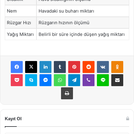
Nem
Havadaki su buharı miktarı
Rüzgar Hızı
Rüzgarın hızının ölçümü
Yağış Miktarı
Belirli bir süre içinde düşen yağış miktarı
Facebook
X
LinkedIn
Tumblr
Pinterest
Reddit
VKontakte
Odnok
Pocket
Skype
Messenger
WhatsApp
Telegram
Viber
Line
E-Posta ile payla
Yazdır
Kayıt Ol