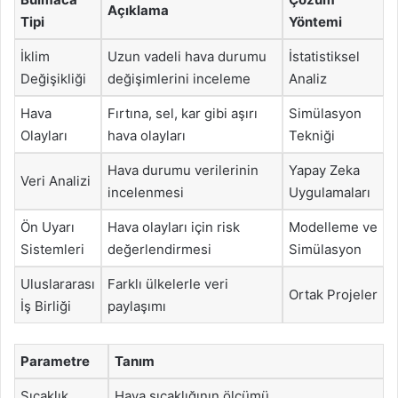
Açıklama
Tipi
Yöntemi
İklim
Uzun vadeli hava durumu
İstatistiksel
Değişikliği
değişimlerini inceleme
Analiz
Hava
Fırtına, sel, kar gibi aşırı
Simülasyon
Olayları
hava olayları
Tekniği
Hava durumu verilerinin
Yapay Zeka
Veri Analizi
incelenmesi
Uygulamaları
Ön Uyarı
Hava olayları için risk
Modelleme ve
Sistemleri
değerlendirmesi
Simülasyon
Uluslararası
Farklı ülkelerle veri
Ortak Projeler
İş Birliği
paylaşımı
Parametre
Tanım
Sıcaklık
Hava sıcaklığının ölçümü