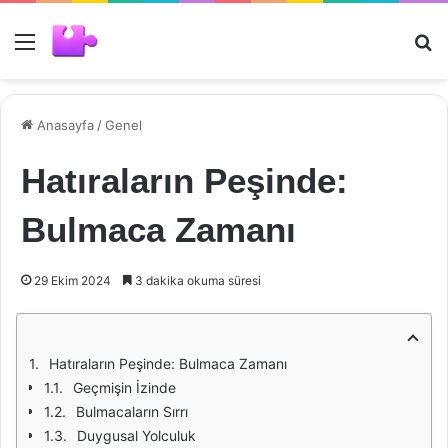
Menü
Ar
Anasayfa
/
Genel
Hatıraların Peşinde:
Bulmaca Zamanı
29 Ekim 2024
3 dakika okuma süresi
Hatıraların Peşinde: Bulmaca Zamanı
Geçmişin İzinde
Bulmacaların Sırrı
Duygusal Yolculuk