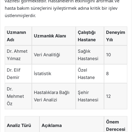
vazifesi görmektedir. Hastanelerin etkinliğini artırmak ve
hasta bakım süreçlerini iyileştirmek adına kritik bir işlev
üstlenmişlerdir.
Uzmanın
Çalıştığı
Deneyim
Uzmanlık Alanı
Adı
Hastane
Yılı
Dr. Ahmet
Sağlık
Veri Analitiği
10
Yılmaz
Hastanesi
Dr. Elif
Özel
İstatistik
8
Demir
Hastane
Dr.
Hastalıklara Bağlı
Şehir
Mehmet
12
Veri Analizi
Hastanesi
Öz
Önem
Analiz Türü
Açıklama
Derecesi