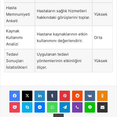
Hasta
Hastaların sağlık hizmetleri
Memnuniyeti
Yüksek
hakkındaki görüşlerini toplar.
Anketi
Kaynak
Hastane kaynaklarının etkin
Kullanımı
Orta
kullanımını değerlendirir.
Analizi
Tedavi
Uygulanan tedavi
Sonuçları
yöntemlerinin etkinliğini
Yüksek
İstatistikleri
ölçer.
Facebook
X
LinkedIn
Tumblr
Pinterest
Reddit
VKontakte
Odnok
Pocket
Skype
Messenger
WhatsApp
Telegram
Viber
Line
E-Posta ile payla
Yazdır