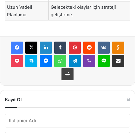
Uzun Vadeli
Gelecekteki olaylar için strateji
Planlama
geliştirme.
Facebook
X
LinkedIn
Tumblr
Pinterest
Reddit
VKontakte
Odnok
Pocket
Skype
Messenger
WhatsApp
Telegram
Viber
Line
E-Posta ile payla
Yazdır
Kayıt Ol