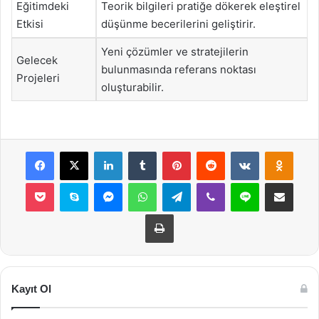
Eğitimdeki
Teorik bilgileri pratiğe dökerek eleştirel
Etkisi
düşünme becerilerini geliştirir.
Yeni çözümler ve stratejilerin
Gelecek
bulunmasında referans noktası
Projeleri
oluşturabilir.
Facebook
X
LinkedIn
Tumblr
Pinterest
Reddit
VKontakte
Odnok
Pocket
Skype
Messenger
WhatsApp
Telegram
Viber
Line
E-Posta ile payla
Yazdır
Kayıt Ol