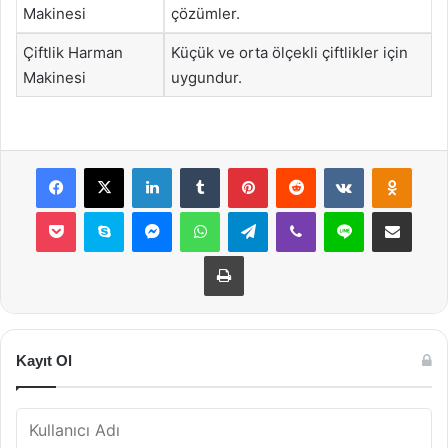
Makinesi
çözümler.
Çiftlik Harman
Küçük ve orta ölçekli çiftlikler için
Makinesi
uygundur.
Facebook
X
LinkedIn
Tumblr
Pinterest
Reddit
VKontakte
Odnok
Pocket
Skype
Messenger
WhatsApp
Telegram
Viber
Line
E-Posta ile payla
Yazdır
Kayıt Ol