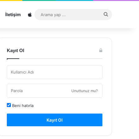
Sitemap
Arama
İletişim
yap
...
Kayıt Ol
Unuttunuz mu?
Beni hatırla
Kayıt Ol