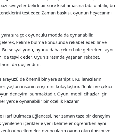
azı seviyeler belirli bir süre kısıtlamasına tabi olabilir, bu
neklerini test eder. Zaman baskısı, oyunun heyecanını
yanı sıra çok oyunculu modda da oynanabilir.
a gelerek, kelime bulma konusunda rekabet edebilir ve
 Bu sosyal yönü, oyunu daha çekici hale getirirken, aynı
ı da teşvik eder. Oyun sırasında yaşanan rekabet,
arını da güçlendirir.
ı arayüzü de önemli bir yere sahiptir. Kullanıcıların
r yaştan insanın erişimini kolaylaştırır. Renkli ve çekici
oyun deneyimi sunmaktadır. Oyun, mobil cihazlar için
r yerde oynanabilir bir özellik kazanır.
ile Harf Bulmaca Eğlencesi, her zaman taze bir deneyim
 yenilenen içeriklerle yeni kelimeler öğrenirken aynı
üzenli güncellemeler, oyuncuların oyuna olan ilgisini ve