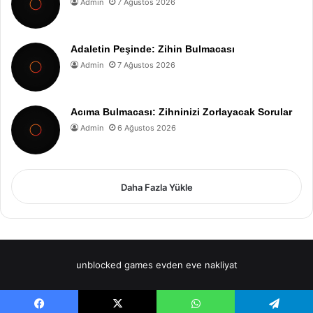
Admin
7 Ağustos 2026
Adaletin Peşinde: Zihin Bulmacası
Admin
7 Ağustos 2026
Acıma Bulmacası: Zihninizi Zorlayacak Sorular
Admin
6 Ağustos 2026
Daha Fazla Yükle
unblocked games
evden eve nakliyat