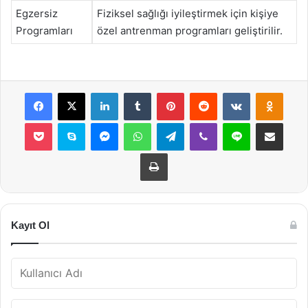
Egzersiz
Fiziksel sağlığı iyileştirmek için kişiye
Programları
özel antrenman programları geliştirilir.
Facebook
X
LinkedIn
Tumblr
Pinterest
Reddit
VKontakte
Odnok
Pocket
Skype
Messenger
WhatsApp
Telegram
Viber
Line
E-Posta ile payla
Yazdır
Kayıt Ol