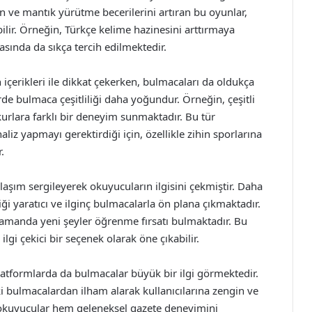
ren ve mantık yürütme becerilerini artıran bu oyunlar,
bilir. Örneğin, Türkçe kelime hazinesini arttırmaya
asında da sıkça tercih edilmektedir.
 içerikleri ile dikkat çekerken, bulmacaları da oldukça
rde bulmaca çeşitliliği daha yoğundur. Örneğin, çeşitli
kurlara farklı bir deneyim sunmaktadır. Bu tür
iz yapmayı gerektirdiği için, özellikle zihin sporlarına
.
aklaşım sergileyerek okuyucuların ilgisini çekmiştir. Daha
ği yaratıcı ve ilginç bulmacalarla ön plana çıkmaktadır.
amanda yeni şeyler öğrenme fırsatı bulmaktadır. Bu
lgi çekici bir seçenek olarak öne çıkabilir.
platformlarda da bulmacalar büyük bir ilgi görmektedir.
ki bulmacalardan ilham alarak kullanıcılarına zengin ve
, okuyucular hem geleneksel gazete deneyimini