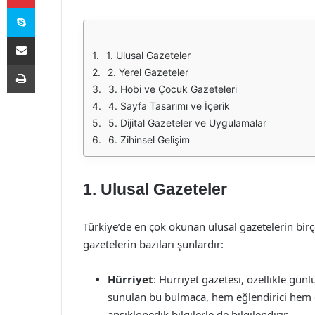
Skype
E-Posta ile paylaş
1. Ulusal Gazeteler
Yazdır
2. Yerel Gazeteler
3. Hobi ve Çocuk Gazeteleri
4. Sayfa Tasarımı ve İçerik
5. Dijital Gazeteler ve Uygulamalar
6. Zihinsel Gelişim
1.
Ulusal Gazeteler
Türkiye’de en çok okunan ulusal gazetelerin bir
gazetelerin bazıları şunlardır:
Hürriyet
: Hürriyet gazetesi, özellikle gü
sunulan bu bulmaca, hem eğlendirici hem de
ansiklopedik bilgilerle de bilgilendirir.