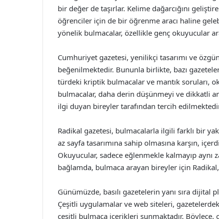
bir değer de taşırlar. Kelime dağarcığını gelişti
öğrenciler için de bir öğrenme aracı haline gele
yönelik bulmacalar, özellikle genç okuyucular ar
Cumhuriyet gazetesi, yenilikçi tasarımı ve özgün
beğenilmektedir. Bununla birlikte, bazı gazetele
türdeki kriptik bulmacalar ve mantık soruları, o
bulmacalar, daha derin düşünmeyi ve dikkatli anal
ilgi duyan bireyler tarafından tercih edilmektedir
Radikal gazetesi, bulmacalarla ilgili farklı bir y
az sayfa tasarımına sahip olmasına karşın, içerdi
Okuyucular, sadece eğlenmekle kalmayıp aynı z
bağlamda, bulmaca arayan bireyler için Radikal, i
Günümüzde, basılı gazetelerin yanı sıra dijital 
Çeşitli uygulamalar ve web siteleri, gazetelerde
çeşitli bulmaca içerikleri sunmaktadır. Böylece