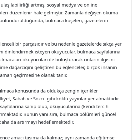
 ulaşılabilirliği artmış; sosyal medya ve online
kleri düzenlenir hale gelmiştir. Zamanla değişen okuma
de bulundurulduğunda, bulmaca köşeleri, gazetelerin
enceli bir parçasıdır ve bu nedenle gazetelerde sıkça yer
ni dinlendirmek isteyen okuyucular, bulmaca sayfalarına
ulmacaları okuyucuları ile buluşturarak onların ilgisini
ime dağarcığını geliştiren bu eğlenceler, birçok insanın
zaman geçirmesine olanak tanır.
bulmaca konusunda da oldukça zengin içerikler
liyet, Sabah ve Sözcü gibi köklü yayınlar yer almaktadır.
 sayfalarına sahip olup, okuyucularına (kendi tercih
unmaktadır. Bunun yanı sıra, bulmaca bölümleri güncel
i daha da artırmayı hedeflemektedir.
lence amacı taşımakla kalmaz; aynı zamanda eğitimsel