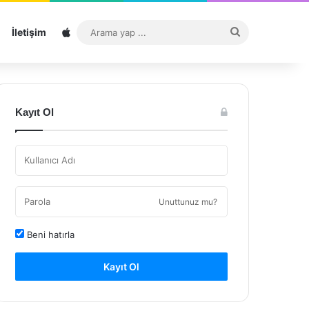
Sitemap
Arama
İletişim
yap
...
Kayıt Ol
Unuttunuz mu?
Beni hatırla
Kayıt Ol