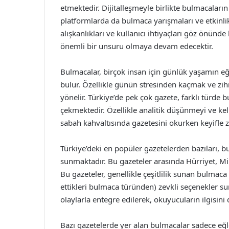
etmektedir. Dijitalleşmeyle birlikte bulmacaların
platformlarda da bulmaca yarışmaları ve etkinli
alışkanlıkları ve kullanıcı ihtiyaçları göz önün
önemli bir unsuru olmaya devam edecektir.
Bulmacalar, birçok insan için günlük yaşamın eğl
bulur. Özellikle günün stresinden kaçmak ve zih
yönelir. Türkiye’de pek çok gazete, farklı türde b
çekmektedir. Özellikle analitik düşünmeyi ve kel
sabah kahvaltısında gazetesini okurken keyifle 
Türkiye’deki en popüler gazetelerden bazıları, 
sunmaktadır. Bu gazeteler arasında Hürriyet, Mil
Bu gazeteler, genellikle çeşitlilik sunan bulmaca
ettikleri bulmaca türünden) zevkli seçenekler s
olaylarla entegre edilerek, okuyucuların ilgisin
Bazı gazetelerde yer alan bulmacalar sadece eğ