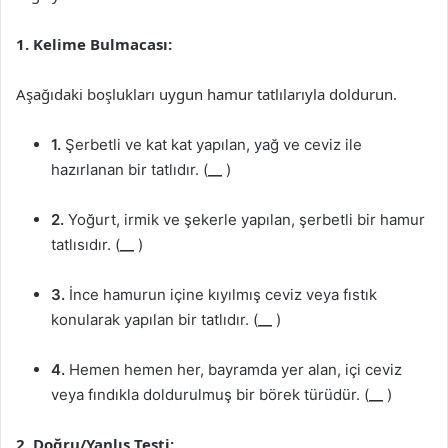
1. Kelime Bulmacası:
Aşağıdaki boşlukları uygun hamur tatlılarıyla doldurun.
1.
Şerbetli ve kat kat yapılan, yağ ve ceviz ile
hazırlanan bir tatlıdır. (
__
)
2.
Yoğurt, irmik ve şekerle yapılan, şerbetli bir hamur
tatlısıdır. (
__
)
3.
İnce hamurun içine kıyılmış ceviz veya fıstık
konularak yapılan bir tatlıdır. (
__
)
4.
Hemen hemen her, bayramda yer alan, içi ceviz
veya fındıkla doldurulmuş bir börek türüdür. (
__
)
2. Doğru/Yanlış Testi: