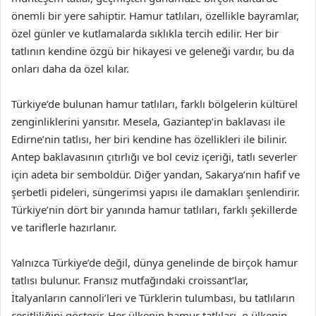
önemli bir yere sahiptir. Hamur tatlıları, özellikle bayramlar,
özel günler ve kutlamalarda sıklıkla tercih edilir. Her bir
tatlının kendine özgü bir hikayesi ve geleneği vardır, bu da
onları daha da özel kılar.
Türkiye’de bulunan hamur tatlıları, farklı bölgelerin kültürel
zenginliklerini yansıtır. Mesela, Gaziantep’in baklavası ile
Edirne’nin tatlısı, her biri kendine has özellikleri ile bilinir.
Antep baklavasının çıtırlığı ve bol ceviz içeriği, tatlı severler
için adeta bir semboldür. Diğer yandan, Sakarya’nın hafif ve
şerbetli pideleri, süngerimsi yapısı ile damakları şenlendirir.
Türkiye’nin dört bir yanında hamur tatlıları, farklı şekillerde
ve tariflerle hazırlanır.
Yalnızca Türkiye’de değil, dünya genelinde de birçok hamur
tatlısı bulunur. Fransız mutfağındaki croissant’lar,
İtalyanların cannoli’leri ve Türklerin tulumbası, bu tatlıların
çeşitliliğini gösterir. Her ülkenin hamur tatlıları, o ülkenin