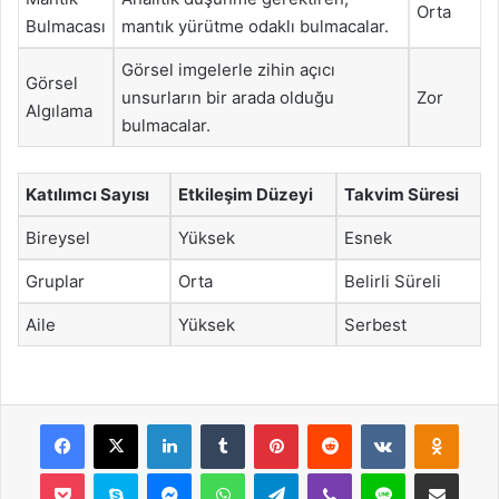
Orta
Bulmacası
mantık yürütme odaklı bulmacalar.
Görsel imgelerle zihin açıcı
Görsel
unsurların bir arada olduğu
Zor
Algılama
bulmacalar.
Katılımcı Sayısı
Etkileşim Düzeyi
Takvim Süresi
Bireysel
Yüksek
Esnek
Gruplar
Orta
Belirli Süreli
Aile
Yüksek
Serbest
Facebook
X
LinkedIn
Tumblr
Pinterest
Reddit
VKontakte
Odnok
Pocket
Skype
Messenger
WhatsApp
Telegram
Viber
Line
E-Posta ile payla