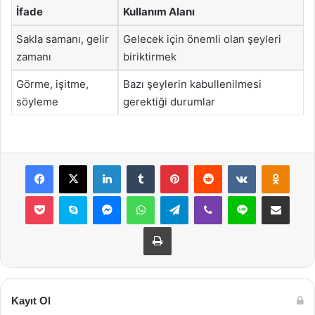
İfade
Kullanım Alanı
Sakla samanı, gelir
Gelecek için önemli olan şeyleri
zamanı
biriktirmek
Görme, işitme,
Bazı şeylerin kabullenilmesi
söyleme
gerektiği durumlar
Facebook
X
LinkedIn
Tumblr
Pinterest
Reddit
VKontakte
Odnok
Pocket
Skype
Messenger
WhatsApp
Telegram
Viber
Line
E-Posta ile payla
Yazdır
Kayıt Ol