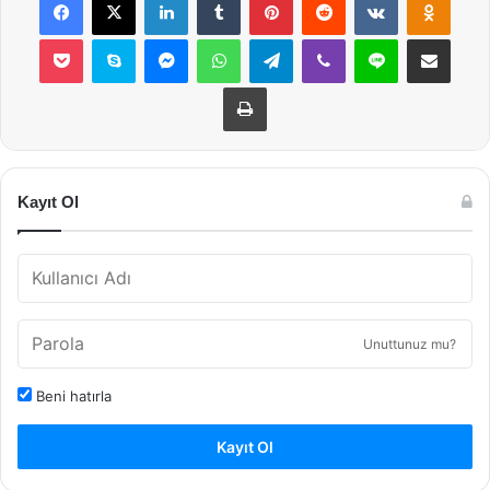
Pocket
Skype
Messenger
WhatsApp
Telegram
Viber
Line
E-Posta ile payla
Yazdır
Kayıt Ol
Unuttunuz mu?
Beni hatırla
Kayıt Ol