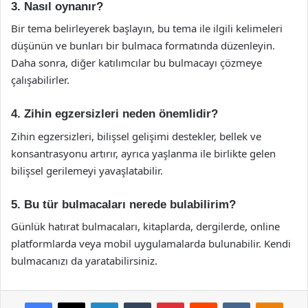
3. Nasıl oynanır?
Bir tema belirleyerek başlayın, bu tema ile ilgili kelimeleri
düşünün ve bunları bir bulmaca formatında düzenleyin.
Daha sonra, diğer katılımcılar bu bulmacayı çözmeye
çalışabilirler.
4. Zihin egzersizleri neden önemlidir?
Zihin egzersizleri, bilişsel gelişimi destekler, bellek ve
konsantrasyonu artırır, ayrıca yaşlanma ile birlikte gelen
bilişsel gerilemeyi yavaşlatabilir.
5. Bu tür bulmacaları nerede bulabilirim?
Günlük hatırat bulmacaları, kitaplarda, dergilerde, online
platformlarda veya mobil uygulamalarda bulunabilir. Kendi
bulmacanızı da yaratabilirsiniz.
Facebook
X
LinkedIn
Tumblr
Pinterest
Reddit
VKontakte
Odnok