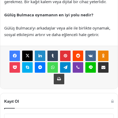
gerekmez. Bir kağıt kalem veya dijital bir cihaz yeterlidir.
Gülüş Bulmaca oynamanın en iyi yolu nedir?
Gülüş Bulmaca’yı arkadaşlar veya aile ile birlikte oynamak,
sosyal etkileşimi artırır ve daha eğlenceli hale getirir.
Facebook
X
LinkedIn
Tumblr
Pinterest
Reddit
VKontakte
Odnok
Pocket
Skype
Messenger
WhatsApp
Telegram
Viber
Line
E-Posta ile payla
Yazdır
Kayıt Ol