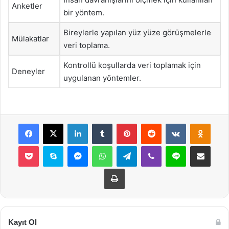
Anketler
bir yöntem.
Bireylerle yapılan yüz yüze görüşmelerle
Mülakatlar
veri toplama.
Kontrollü koşullarda veri toplamak için
Deneyler
uygulanan yöntemler.
Facebook
X
LinkedIn
Tumblr
Pinterest
Reddit
VKontakte
Odnok
Pocket
Skype
Messenger
WhatsApp
Telegram
Viber
Line
E-Posta ile payla
Yazdır
Kayıt Ol