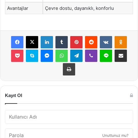
Avantajlar
Çevre dostu, dayanıklı, konforlu
Facebook
X
LinkedIn
Tumblr
Pinterest
Reddit
VKontakte
Odnok
Pocket
Skype
Messenger
WhatsApp
Telegram
Viber
Line
E-Posta ile payla
Yazdır
Kayıt Ol
Unuttunuz mu?