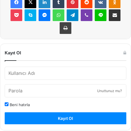
Pocket
Skype
Messenger
WhatsApp
Telegram
Viber
Line
E-Posta ile payla
Yazdır
Kayıt Ol
Unuttunuz mu?
Beni hatırla
Kayıt Ol