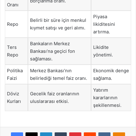
borçlanma oranı.
Oranı
Piyasa
Belirli bir süre için menkul
Repo
likiditesini
kıymet satışı ve geri alımı.
artırma.
Bankaların Merkez
Ters
Likidite
Bankası’na geçici fon
Repo
yönetimi.
sağlaması.
Politika
Merkez Bankası’nın
Ekonomik denge
Faizi
belirlediği temel faiz oranı.
sağlama.
Yatırım
Döviz
Gecelik faiz oranlarının
kararlarının
Kurları
uluslararası etkisi.
şekillenmesi.
Facebook
X
LinkedIn
Tumblr
Pinterest
Reddit
VKontakte
Odnok