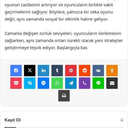
oyunun cazibesini artırıyor ve oyuncuların birlikte vakit
geçirmelerini sağlıyor. Böylece, yalnızca bir zeka oyunu
değil, aynı zamanda sosyal bir etkinlik haline geliyor.
Zamanla değişen zorluk seviyeleri, oyuncuların ilerlemesini
sağlarken, aynı zamanda onları sürekli olarak yeni stratejiler
geliştirmeye teşvik ediyor. Başlangıçta bas
Facebook
X
LinkedIn
Tumblr
Pinterest
Reddit
VKontakte
Odnok
Pocket
Skype
Messenger
WhatsApp
Telegram
Viber
Line
E-Posta ile payla
Yazdır
Kayıt Ol