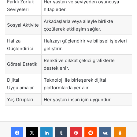
Farklı Zorluk
Her yaştan ve seviyeden oyuncuya
Seviyeleri
hitap eder.
Arkadaşlarla veya aileyle birlikte
Sosyal Aktivite
çözülerek etkileşim sağlar.
Hafıza
Hafızayı güçlendirir ve bilişsel işlevleri
Güçlendirici
geliştirir.
Renkli ve dikkat çekici grafiklerle
Görsel Estetik
desteklenir.
Dijital
Teknoloji ile birleşerek dijital
Uygulamalar
platformlarda yer alır.
Yaş Grupları
Her yaştan insan için uygundur.
Facebook
X
LinkedIn
Tumblr
Pinterest
Reddit
VKontakte
Odnok