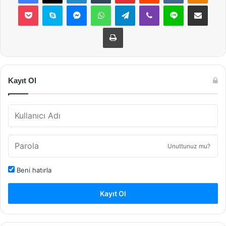
Pocket
Skype
Messenger
WhatsApp
Telegram
Viber
Line
E-Posta ile payla
Yazdır
Kayıt Ol
Unuttunuz mu?
Beni hatırla
Kayıt Ol