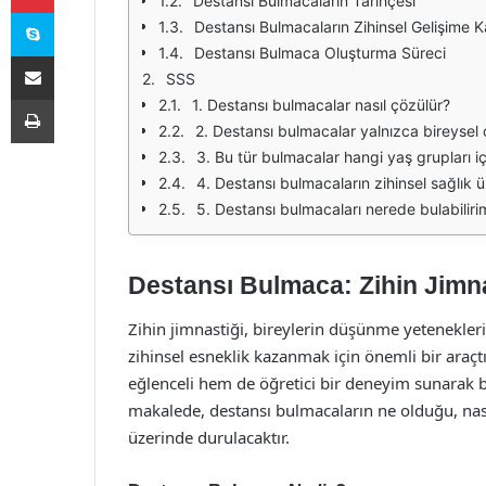
Destansı Bulmacaların Tarihçesi
Skype
Destansı Bulmacaların Zihinsel Gelişime Ka
Destansı Bulmaca Oluşturma Süreci
E-Posta ile paylaş
SSS
Yazdır
1. Destansı bulmacalar nasıl çözülür?
2. Destansı bulmacalar yalnızca bireysel 
3. Bu tür bulmacalar hangi yaş grupları 
4. Destansı bulmacaların zihinsel sağlık üz
5. Destansı bulmacaları nerede bulabiliri
Destansı Bulmaca: Zihin Jimnas
Zihin jimnastiği, bireylerin düşünme yetenekler
zihinsel esneklik kazanmak için önemli bir ara
eğlenceli hem de öğretici bir deneyim sunarak bir
makalede, destansı bulmacaların ne olduğu, nasıl
üzerinde durulacaktır.