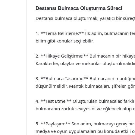
Destansı Bulmaca Oluşturma Süreci
Destansı bulmaca oluşturmak, yaratıcı bir süreçti
1. **Tema Belirleme:** İlk adım, bulmacanın teme
bilim gibi konular seçilebilir.
2. **Hikaye Geliştirme:** Bulmacanın bir hikaye e
Karakterler, olaylar ve mekanlar oluşturulmalıdır
3. **Bulmaca Tasarımı:** Bulmacanın mantığını ol
düşünülmelidir. Mantık bulmacaları, şifreler, görse
4. **Test Etme:** Oluşturulan bulmacalar, farklı k
bulmacanın zorluk seviyesini ve eğlenceli olup 
5. **Paylaşım:** Son adım, bulmacayı geniş bir k
medya ve oyun uygulamaları bu konuda etkili ola