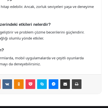
hitap edebilir. Ancak, zorluk seviyeleri yaşa ve deneyime
zerindeki etkileri nelerdir?
ı geliştirir ve problem çözme becerilerini güçlendirir.
sağlığı olumlu yönde etkiler.
m?
formlarda, mobil uygulamalarda ve çeşitli oyunlarda
mayı da deneyebilirsiniz.
st
Reddit
VKontakte
Odnoklassniki
Pocket
Skype
Messenger
E-Posta ile paylaş
Yazdır