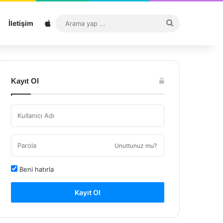
Sitemap
Arama
İletişim
yap
...
Kayıt Ol
Unuttunuz mu?
Beni hatırla
Kayıt Ol