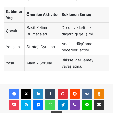
Katılımcı
Önerilen Aktivite
Beklenen Sonuç
Yaşı
Basit Kelime
Dikkat ve kelime
Çocuk
Bulmacaları
dağarcığı gelişimi.
Analitik düşünme
Yetişkin
Strateji Oyunları
becerileri artışı.
Bilişsel gerilemeyi
Yaşlı
Mantık Soruları
yavaşlatma.
Facebook
X
LinkedIn
Tumblr
Pinterest
Reddit
VKontakte
Odnok
Pocket
Skype
Messenger
WhatsApp
Telegram
Viber
Line
E-Posta ile payla
Yazdır