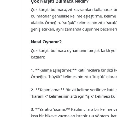
Çok Karşıtı Bulmaca Nedir?
Çok karşıtı bulmaca, zıt kavramları kullanarak 
bulmacalar genellikle kelime eşleştirme, kelime
olabilir. Örneğin, “soğuk” kelimesinin zıttı “sıcak
genişletirken, aynı zamanda düşünme becerilerin
Nasıl Oynanır?
Çok karşıtı bulmaca oynamanın birçok farklı yol
bazıları:
1. **Kelime Eşleştirme:** Katılımcılara bir dizi ke
Örneğin, “büyük” kelimesinin zıttı “küçük” olarak e
2. **Tanımlama:** Bir zıt kelime verilir ve katıl
“karanlık” kelimesinin zıttı için “ışık” kelimesi kull
3. **Yaratıcı Yazma:** Katılımcılara bir kelime ve
kısa bir hikaye yazmaları istenir. Bu yöntem, katıl