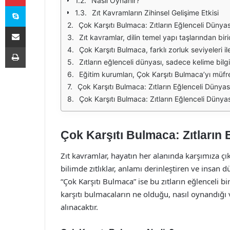
Nasıl Oynanır?
Skype
Zıt Kavramların Zihinsel Gelişime Etkisi
Çok Karşıtı Bulmaca: Zıtların Eğlenceli Dünyası, zıt kavramların keşfi ve eğlenceli bir öğrenme deneyimi sunmaktadır. Bu bulmaca, çocuklar ve yetişkinler için zihin açıcı bir aktivite olarak tasar
E-Posta ile paylaş
Zıt kavramlar, dilin temel yapı taşlarından biridir. İnsanlar arasında iletişimi güçlendirir ve düşünme becerilerini geliştirir. Zıtların eğlenceli dünyasında, katılımcılar birbirleriyl
Yazdır
Çok Karşıtı Bulmaca, farklı zorluk seviyeleri ile her yaştan bireye hitap eder. Basit örneklerden başlayarak, karmaşık zıt kelimelere doğru ilerlemek, katıl
Zıtların eğlenceli dünyası, sadece kelime bilgisi ile sınırlı kalmaz. Aynı zamanda, mantık yürütme becerilerini de geliştirir. Katılımcılar, hangi kelimenin hangi kelimenin zıttı olduğu
Eğitim kurumları, Çok Karşıtı Bulmaca’yı müfredatlarına entegre ederek öğrencilerin zıt kavramları öğrenmelerine yardımcı olabilir. Bu bulmaca, öğretim yöntemlerini ç
Çok Karşıtı Bulmaca: Zıtların Eğlenceli Dünyası, aynı zamanda bireylerin kendilerini ifade etme becerilerini de geliştirir. Zıt kelimelerle oynarken, kat
Çok Karşıtı Bulmaca: Zıtların Eğlenceli Dünyası, hem eğlenceli hem de öğretici bir aktivitedir. Zıt kavramların keşfi, bireylerin dil becerilerini ve düşünme yeteneklerini 
Çok Karşıtı Bulmaca: Zıtların 
Zıt kavramlar, hayatın her alanında karşımıza ç
bilimde zıtlıklar, anlamı derinleştiren ve insan 
“Çok Karşıtı Bulmaca” ise bu zıtların eğlenceli b
karşıtı bulmacaların ne olduğu, nasıl oynandığı v
alınacaktır.