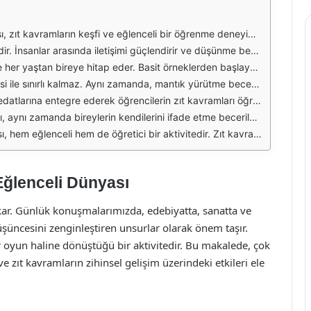
lanmıştır. Zıt kavramları anlamak, dil gelişimi ve mantık yürütme becerilerine katkıda bulunur. Aynı zamanda, eğlenceli bir şekilde öğrenmeyi teşvik eder. Farklı zıt kelimeleri bir araya getirerek, katılımcılar hem eğlenir hem de öğrenir.
e yarışarak veya bireysel olarak zıt kelimeleri bulmaya çalışırlar. Bu süreç, sosyal etkileşimi artırır ve grup dinamiklerini güçlendirir. Zıtların anlamı üzerine yapılan tartışmalar, katılımcıların kelime dağarcığını genişletir.
ımcıların kendilerini geliştirmesine olanak tanır. Bu çeşitlilik, her seviyeden oyuncunun keyif almasını sağlar. Ayrıca, aileler ve arkadaşlar arasında keyifli bir etkinlik olma özelliği taşır.
nu bulmak için düşünmek zorundadır. Bu süreç, analitik düşünme yeteneklerini güçlendirir ve zihinsel esnekliği artırır. Zihin jimnastiği yaparak, katılımcılar günlük yaşamda karşılaştıkları zorluklara daha hazırlıklı hale gelir.
eşitlendirmeye yardımcı olurken, öğrencilerin dikkatini çekmek için de etkili bir araçtır. Eğlenceli bir öğrenme ortamı oluşturmak, öğrencilerin motivasyonunu artırır ve derslere olan ilgilerini canlı tutar.
ılımcılar düşüncelerini daha iyi ifade edebilir ve yaratıcı düşünme becerilerini geliştirebilir. Bu süreç, bireylerin kendilerini daha iyi tanımalarına ve ifade etmelerine yardımcı olur.
geliştirmelerine katkıda bulunur. Bu bulmaca, sosyal etkileşimi artırırken, katılımcılara yeni zıt kelimeler öğrenme fırsatı sunar. Her yaştan birey için uygun bir etkinlik olması, onu popüler ve vazgeçilmez kılar.
Eğlenceli Dünyası
ıkar. Günlük konuşmalarımızda, edebiyatta, sanatta ve
düşüncesini zenginleştiren unsurlar olarak önem taşır.
ir oyun haline dönüştüğü bir aktivitedir. Bu makalede, çok
e zıt kavramların zihinsel gelişim üzerindeki etkileri ele