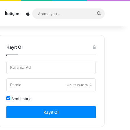
Sitemap
Arama
İletişim
yap
...
Kayıt Ol
Unuttunuz mu?
Beni hatırla
Kayıt Ol