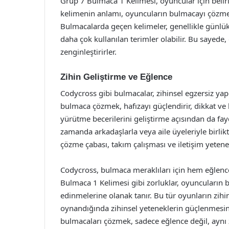
Grup 7 Bulmaca 1 Kelimesi, oyuncular için belir
kelimenin anlamı, oyuncuların bulmacayı çözme s
Bulmacalarda geçen kelimeler, genellikle günlük 
daha çok kullanılan terimler olabilir. Bu sayede
zenginleştirirler.
Zihin Geliştirme ve Eğlence
Codycross gibi bulmacalar, zihinsel egzersiz ya
bulmaca çözmek, hafızayı güçlendirir, dikkat ve
yürütme becerilerini geliştirme açısından da fayd
zamanda arkadaşlarla veya aile üyeleriyle birlikt
çözme çabası, takım çalışması ve iletişim yetenekl
Codycross, bulmaca meraklıları için hem eğlence
Bulmaca 1 Kelimesi gibi zorluklar, oyuncuların bil
edinmelerine olanak tanır. Bu tür oyunların zihi
oynandığında zihinsel yeteneklerin güçlenmesine
bulmacaları çözmek, sadece eğlence değil, aynı 