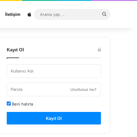
Sitemap
Arama
İletişim
yap
...
Kayıt Ol
Unuttunuz mu?
Beni hatırla
Kayıt Ol