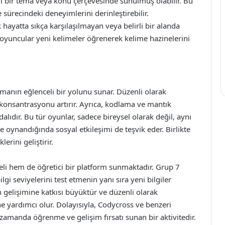
li bir tema veya konu çerçevesinde sunulmuş olabilir. Bu
ürecindeki deneyimlerini derinleştirebilir.
hayatta sıkça karşılaşılmayan veya belirli bir alanda
, oyuncular yeni kelimeler öğrenerek kelime hazinelerini
pmanın eğlenceli bir yolunu sunar. Düzenli olarak
 konsantrasyonu artırır. Ayrıca, kodlama ve mantık
alıdır. Bu tür oyunlar, sadece bireysel olarak değil, aynı
e oynandığında sosyal etkileşimi de teşvik eder. Birlikte
erini geliştirir.
li hem de öğretici bir platform sunmaktadır. Grup 7
gi seviyelerini test etmenin yanı sıra yeni bilgiler
n gelişimine katkısı büyüktür ve düzenli olarak
 yardımcı olur. Dolayısıyla, Codycross ve benzeri
zamanda öğrenme ve gelişim fırsatı sunan bir aktivitedir.