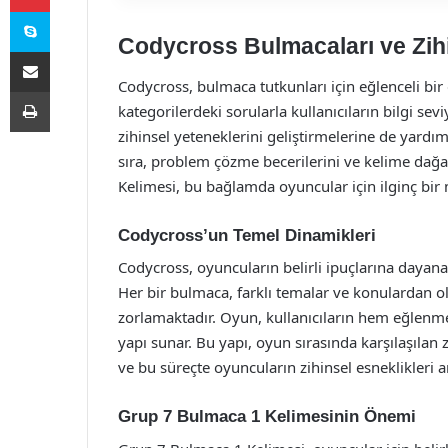
Skype
Codycross Bulmacaları ve Zihin
E-Posta ile paylaş
Codycross, bulmaca tutkunları için eğlenceli bi
Yazdır
kategorilerdeki sorularla kullanıcıların bilgi se
zihinsel yeteneklerini geliştirmelerine de yardı
sıra, problem çözme becerilerini ve kelime dağ
Kelimesi, bu bağlamda oyuncular için ilginç b
Codycross’un Temel Dinamikleri
Codycross, oyuncuların belirli ipuçlarına dayanar
Her bir bulmaca, farklı temalar ve konulardan o
zorlamaktadır. Oyun, kullanıcıların hem eğlenm
yapı sunar. Bu yapı, oyun sırasında karşılaşılan
ve bu süreçte oyuncuların zihinsel esneklikleri ar
Grup 7 Bulmaca 1 Kelimesinin Önemi