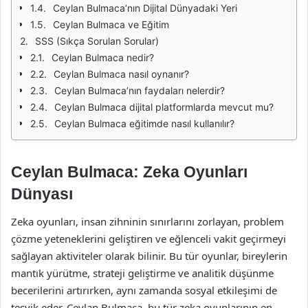
Ceylan Bulmaca’nın Dijital Dünyadaki Yeri
Ceylan Bulmaca ve Eğitim
SSS (Sıkça Sorulan Sorular)
Ceylan Bulmaca nedir?
Ceylan Bulmaca nasıl oynanır?
Ceylan Bulmaca’nın faydaları nelerdir?
Ceylan Bulmaca dijital platformlarda mevcut mu?
Ceylan Bulmaca eğitimde nasıl kullanılır?
Ceylan Bulmaca: Zeka Oyunları
Dünyası
Zeka oyunları, insan zihninin sınırlarını zorlayan, problem
çözme yeteneklerini geliştiren ve eğlenceli vakit geçirmeyi
sağlayan aktiviteler olarak bilinir. Bu tür oyunlar, bireylerin
mantık yürütme, strateji geliştirme ve analitik düşünme
becerilerini artırırken, aynı zamanda sosyal etkileşimi de
teşvik eder. Ceylan Bulmaca, bu tür zeka oyunlarının en