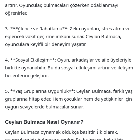
artırır. Oyuncular, bulmacaları çözerken odaklanmayı
öğrenirler.
3. **Eğlence ve Rahatlama**: Zeka oyunları, stres atma ve
eğlenceli vakit geçirme imkanı sunar. Ceylan Bulmaca,
oyunculara keyifli bir deneyim yaşatır.
4. **Sosyal Etkileşim**: Oyun, arkadaşlar ve aile üyeleriyle
birlikte oynanabilir. Bu da sosyal etkileşimi artırır ve iletişim
becerilerini geliştirir.
5. **Yaş Gruplarına Uygunluk**: Ceylan Bulmaca, farklı yaş
gruplarına hitap eder. Hem çocuklar hem de yetişkinler için
uygun seviyelerde bulmacalar sunar.
Ceylan Bulmaca Nasıl Oynanır?
Ceylan Bulmaca oynamak oldukça basittir. İlk olarak,
oyunculara bir bulmaca sunulur. Bu bulmaca, belirli bir