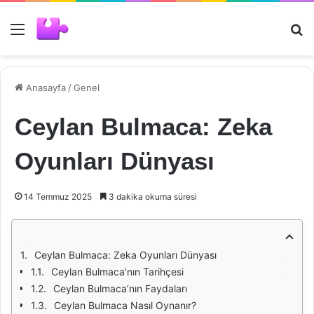
Menü
Ar
Anasayfa
/
Genel
Ceylan Bulmaca: Zeka
Oyunları Dünyası
14 Temmuz 2025
3 dakika okuma süresi
Ceylan Bulmaca: Zeka Oyunları Dünyası
Ceylan Bulmaca’nın Tarihçesi
Ceylan Bulmaca’nın Faydaları
Ceylan Bulmaca Nasıl Oynanır?