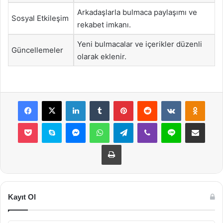
Arkadaşlarla bulmaca paylaşımı ve
Sosyal Etkileşim
rekabet imkanı.
Yeni bulmacalar ve içerikler düzenli
Güncellemeler
olarak eklenir.
Facebook
X
LinkedIn
Tumblr
Pinterest
Reddit
VKontakte
Odnok
Pocket
Skype
Messenger
WhatsApp
Telegram
Viber
Line
E-Posta ile payla
Yazdır
Kayıt Ol