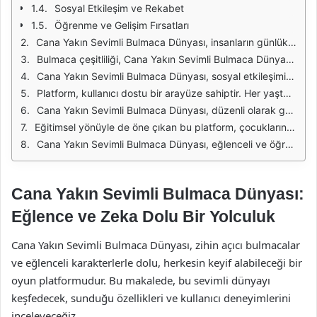
Sosyal Etkileşim ve Rekabet
Öğrenme ve Gelişim Fırsatları
Cana Yakın Sevimli Bulmaca Dünyası, insanların günlük hayatında stres atmalarına ve zihinsel becerilerini geliştirmelerine yardımcı olan eğlenceli bir platformdur. Bu platform, çeşitli bulmaca türleri sunarak her yaştan kullanıcıya hitap etmeyi amaçlar. Hem çocuklar hem de yetişkinler için uygun içeriklerle dolu olan bu dünya, kullanıcıların zihinlerini çalıştırarak eğlenmelerine olanak tanır.
Bulmaca çeşitliliği, Cana Yakın Sevimli Bulmaca Dünyası'nın en dikkat çeken özelliklerinden biridir. Bu platformda, kelime oyunları, sayı bulmacaları ve mantık bulmacaları gibi farklı türler yer almaktadır. Kullanıcılar, bu bulmacalar aracılığıyla hem eğlenir hem de düşünme becerilerini geliştirir. Ayrıca, her bulmaca farklı zorluk seviyelerine sahip olduğundan, herkes kendi seviyesine uygun bir bulmaca bulabilir.
Cana Yakın Sevimli Bulmaca Dünyası, sosyal etkileşimi teşvik etmeyi de amaçlar. Kullanıcılar, arkadaşlarıyla bulmacaları paylaşarak rekabet edebilir ve birlikte çözme deneyimi yaşayabilir. Bu, hem arkadaşlık bağlarını güçlendirir hem de bulmaca çözme sürecini daha keyifli hale getirir. Sosyal bir platform olarak, kullanıcılar birbirleriyle iletişim kurarak deneyimlerini paylaşabilir.
Platform, kullanıcı dostu bir arayüze sahiptir. Her yaştan kullanıcı, kolaylıkla bulmacaları çözebilir ve yeni bulmacalar keşfedebilir. Arayüzdeki renkli ve sevimli tasarım, kullanıcıların dikkatini çekerken, aynı zamanda rahat bir deneyim sunar. Ayrıca, bulmacaların çözümleri ve ipuçları, kullanıcıların zorluk çekmeden ilerlemesini sağlar.
Cana Yakın Sevimli Bulmaca Dünyası, düzenli olarak güncellenen içerikleriyle de dikkat çeker. Kullanıcılar, sürekli yeni bulmacalar ve zorluklarla karşılaşarak sıkılmadan eğlenmeye devam eder. Bu güncellemeler, kullanıcıların platforma olan ilgisini artırırken, aynı zamanda yeni kullanıcıların da dikkatini çeker. Her gün yeni bir bulmaca keşfetmek, kullanıcılar için heyecan verici bir deneyim sunar.
Eğitimsel yönüyle de öne çıkan bu platform, çocukların öğrenme süreçlerine katkıda bulunur. Eğlenceli bulmacalar, çocukların kelime dağarcıklarını ve problem çözme becerilerini geliştirmelerine yardımcı olur. Ebeveynler, çocuklarının bu tür etkinliklerle hem eğlenip hem de öğrenmelerini sağlamak için Cana Yakın Sevimli Bulmaca Dünyası'nı tercih edebilir.
Cana Yakın Sevimli Bulmaca Dünyası, eğlenceli ve öğretici bir platform olarak herkesin ilgisini çekmeyi başarmaktadır. Zengin içerik çeşitliliği, kullanıcı dostu arayüzü ve sosyal etkileşim imkanlarıyla, bulmaca severlerin vazgeçilmezi haline gelmiştir. Bu platformda geçirilen zaman, hem eğlenceli hem de zihinsel olarak geliştirici bir deneyim sunar.
Cana Yakın Sevimli Bulmaca Dünyası:
Eğlence ve Zeka Dolu Bir Yolculuk
Cana Yakın Sevimli Bulmaca Dünyası, zihin açıcı bulmacalar
ve eğlenceli karakterlerle dolu, herkesin keyif alabileceği bir
oyun platformudur. Bu makalede, bu sevimli dünyayı
keşfedecek, sunduğu özellikleri ve kullanıcı deneyimlerini
inceleyeceğiz.