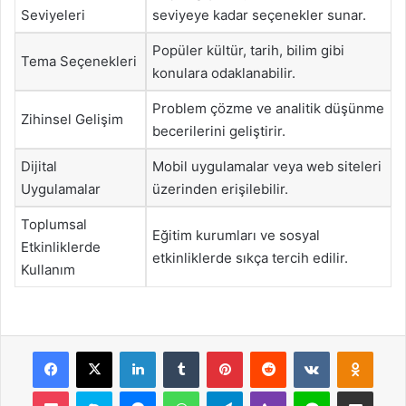
Seviyeleri
seviyeye kadar seçenekler sunar.
Popüler kültür, tarih, bilim gibi
Tema Seçenekleri
konulara odaklanabilir.
Problem çözme ve analitik düşünme
Zihinsel Gelişim
becerilerini geliştirir.
Dijital
Mobil uygulamalar veya web siteleri
Uygulamalar
üzerinden erişilebilir.
Toplumsal
Eğitim kurumları ve sosyal
Etkinliklerde
etkinliklerde sıkça tercih edilir.
Kullanım
Facebook
X
LinkedIn
Tumblr
Pinterest
Reddit
VKontakte
Odnok
Pocket
Skype
Messenger
WhatsApp
Telegram
Viber
Line
E-Posta ile payla