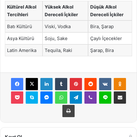
Kültürel Alkol
Yüksek Alkol
Düşük Alkol
Tercihleri
Dereceli İçkiler
Dereceli İçkiler
Batı Kültürü
Viski, Vodka
Bira, Şarap
Asya Kültürü
Soju, Sake
Çaylı İçecekler
Latin Amerika
Tequila, Raki
Şarap, Bira
Facebook
X
LinkedIn
Tumblr
Pinterest
Reddit
VKontakte
Odnok
Pocket
Skype
Messenger
WhatsApp
Telegram
Viber
Line
E-Posta ile payla
Yazdır
Kayıt Ol