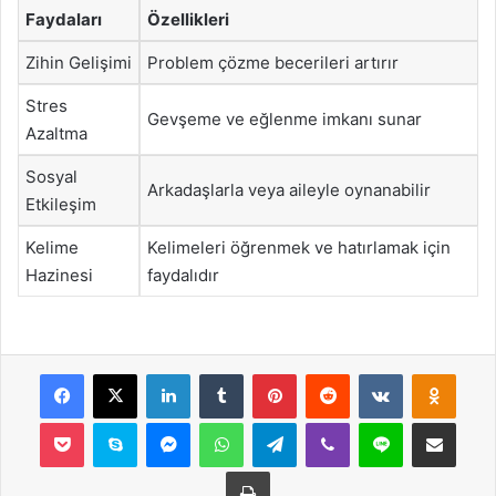
Faydaları
Özellikleri
Zihin Gelişimi
Problem çözme becerileri artırır
Stres
Gevşeme ve eğlenme imkanı sunar
Azaltma
Sosyal
Arkadaşlarla veya aileyle oynanabilir
Etkileşim
Kelime
Kelimeleri öğrenmek ve hatırlamak için
Hazinesi
faydalıdır
Facebook
X
LinkedIn
Tumblr
Pinterest
Reddit
VKontakte
Odnok
Pocket
Skype
Messenger
WhatsApp
Telegram
Viber
Line
E-Posta ile payla
Yazdır