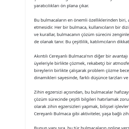
yaratıcılıkları ön plana çıkar.
Bu bulmacaların en önemli özelliklerinden biri,
etmesidir. Her bir bulmaca, kullanıcıların bir di
ve kurallar, bulmacanın çözüm sürecini zenginleşti
de olanak tanır. Bu çeşitlilik, katılımcıların dik
Akıntılı Cereyanlı Bulmaca’nın diğer bir avantajı
üyeleriyle birlikte çözmek, rekabetçi bir atmosfer 
bireylerin birlikte çalışarak problem çözme becer
dinamikleri sayesinde, farklı düşünce tarzları ve
Zihin egzersizi açısından, bu bulmacalar hafızayı 
çözüm sürecinde çeşitli bilgileri hatırlamak zorun
olarak zihin egzersizleri yapmak, bilişsel işlevle
Cereyanlı Bulmaca gibi aktiviteler, yaşa bağlı zih
Bunun yanı sıra, bu tür bulmacaların online vers