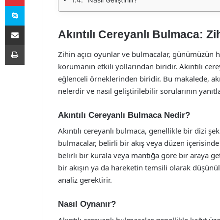
Skype
E-Posta ile paylaş
Akıntılı Cereyanlı Bulmaca: Zi
Yazdır
Zihin açıcı oyunlar ve bulmacalar, günümüzün hı
korumanın etkili yollarından biridir. Akıntılı cer
eğlenceli örneklerinden biridir. Bu makalede, akı
nelerdir ve nasıl geliştirilebilir sorularının yanıtl
Akıntılı Cereyanlı Bulmaca Nedir?
Akıntılı cereyanlı bulmaca, genellikle bir dizi şe
bulmacalar, belirli bir akış veya düzen içerisinde
belirli bir kurala veya mantığa göre bir araya g
bir akışın ya da hareketin temsili olarak düşün
analiz gerektirir.
Nasıl Oynanır?
Akıntılı cereyanlı bulmacalar genellikle kağıt üzer