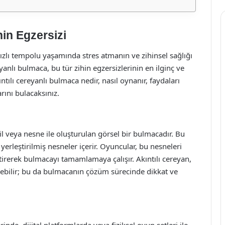
hin Egzersizi
zlı tempolu yaşamında stres atmanın ve zihinsel sağlığı
eyanlı bulmaca, bu tür zihin egzersizlerinin en ilginç ve
ntılı cereyanlı bulmaca nedir, nasıl oynanır, faydaları
arını bulacaksınız.
kil veya nesne ile oluşturulan görsel bir bulmacadır. Bu
 yerleştirilmiş nesneler içerir. Oyuncular, bu nesneleri
etirerek bulmacayı tamamlamaya çalışır. Akıntılı cereyan,
ülebilir; bu da bulmacanın çözüm sürecinde dikkat ve
inde, dijital platformlarda veya fiziksel oyun setleri ile