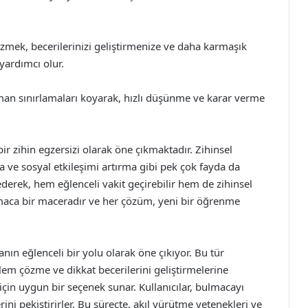
özmek, becerilerinizi geliştirmenize ve daha karmaşık
yardımcı olur.
man sınırlamaları koyarak, hızlı düşünme ve karar verme
bir zihin egzersizi olarak öne çıkmaktadır. Zihinsel
ma ve sosyal etkileşimi artırma gibi pek çok fayda da
derek, hem eğlenceli vakit geçirebilir hem de zihinsel
lmaca bir maceradır ve her çözüm, yeni bir öğrenme
nın eğlenceli bir yolu olarak öne çıkıyor. Bu tür
lem çözme ve dikkat becerilerini geliştirmelerine
s için uygun bir seçenek sunar. Kullanıcılar, bulmacayı
ni pekiştirirler. Bu süreçte, akıl yürütme yetenekleri ve