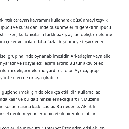
 akıntılı cereyan kavramını kullanarak düşünmeyi teşvik
zi ipucu ve kural dahilinde düşünmelerini gerektirir. İpucu
rirken, kullanıcıların farklı bakış açıları geliştirmelerine
katini çeker ve onları daha fazla düşünmeye teşvik eder.
 ise, grup halinde oynanabilmesidir. Arkadaşlar veya aile
yaratır ve sosyal etkileşimi artırır. Bu tür aktiviteler,
ilerini geliştirmelerine yardımcı olur. Ayrıca, grup
 yöntemleri de ortaya çıkabilir.
güçlendirmek için de oldukça etkilidir. Kullanıcılar,
da kalır ve bu da zihinsel esnekliği artırır. Düzenli
rin korunmasına katkı sağlar. Bu nedenle, Akıntılı
insel gerilemeyi önlemenin etkili bir yolu olabilir.
iyonları da mevcuttur. İnternet üzerinden erişilebilen