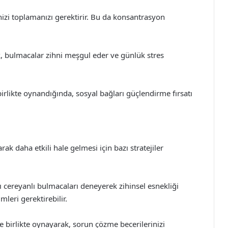
nizi toplamanızı gerektirir. Bu da konsantrasyon
ak, bulmacalar zihni meşgul eder ve günlük stres
birlikte oynandığında, sosyal bağları güçlendirme fırsatı
rak daha etkili hale gelmesi için bazı stratejiler
ılı cereyanlı bulmacaları deneyerek zihinsel esnekliği
mleri gerektirebilir.
 birlikte oynayarak, sorun çözme becerilerinizi