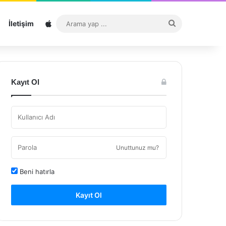
Sitemap
Arama
İletişim
yap
...
Kayıt Ol
Unuttunuz mu?
Beni hatırla
Kayıt Ol