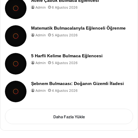
Acele Çabuk Bulmaca Eğlencesi
Admin
6 Ağustos 2026
Matematik Bulmacalarıyla Eğlenceli Öğrenme
Admin
5 Ağustos 2026
5 Harfli Kelime Bulmaca Eğlencesi
Admin
5 Ağustos 2026
Şebnem Bulmacası: Doğanın Gizemli İfadesi
Admin
4 Ağustos 2026
Daha Fazla Yükle