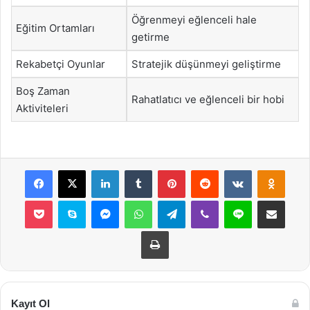
Öğrenmeyi eğlenceli hale
Eğitim Ortamları
getirme
Rekabetçi Oyunlar
Stratejik düşünmeyi geliştirme
Boş Zaman
Rahatlatıcı ve eğlenceli bir hobi
Aktiviteleri
Facebook
X
LinkedIn
Tumblr
Pinterest
Reddit
VKontakte
Odnok
Pocket
Skype
Messenger
WhatsApp
Telegram
Viber
Line
E-Posta ile payla
Yazdır
Kayıt Ol