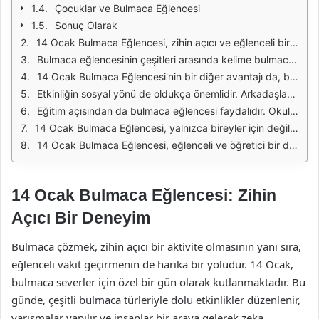
Çocuklar ve Bulmaca Eğlencesi
Sonuç Olarak
14 Ocak Bulmaca Eğlencesi, zihin açıcı ve eğlenceli bir etkinlik olarak her yaştan insan için keyifli bir deneyim sunar. Bu etkinlik, katılımcılara hem eğlence hem de zihinsel uyarım sağlar. Farklı bulmaca türleri ile katılımcılar, problem çözme becerilerini geliştirme fırsatı bulurlar. Ayrıca, sosyal bir ortamda gerçekleştiğinde, arkadaşlar ve aile üyeleri ile keyifli zaman geçirme imkanı sunar.
Bulmaca eğlencesinin çeşitleri arasında kelime bulmacaları, sudoku, mantık bulmacaları ve daha birçok tür bulunmaktadır. Her biri, farklı düşünme becerilerini geliştirmek için tasarlanmıştır. Örneğin, kelime bulmacaları, kelime hazinesini genişletirken; sudoku, mantıksal düşünmeyi ve sayı dizilerini anlama yeteneğini artırır. Bu çeşitlilik, herkesin ilgisini çekecek bir bulmaca bulmasını sağlar.
14 Ocak Bulmaca Eğlencesi'nin bir diğer avantajı da, bireylerin stres atmasına yardımcı olmasıdır. Günlük yaşamın getirdiği stres ve kaygılardan uzaklaşmak için bulmaca çözmek, zihni rahatlatır ve konsantrasyonu artırır. Bu süreçte katılımcılar, kendilerini daha iyi hisseder ve zihinsel yorgunluktan arınırlar. Özellikle yoğun bir iş günü sonrası, bulmaca çözmek iyi bir dinlenme yöntemi olabilir.
Etkinliğin sosyal yönü de oldukça önemlidir. Arkadaşlar arasında düzenlenen bulmaca yarışmaları, rekabetçi bir atmosfer yaratır ve katılımcılara eğlenceli anlar yaşatır. Ayrıca, aile üyeleriyle birlikte yapılan bulmaca aktiviteleri, bağları güçlendirir ve birlikte kaliteli zaman geçirilmesine olanak tanır. Bu tür etkinlikler, iletişimi artırarak ilişkilerin derinleşmesine katkıda bulunur.
Eğitim açısından da bulmaca eğlencesi faydalıdır. Okul öncesi dönemden itibaren çocuklar için uygun bulmacalar, öğrenme süreçlerine katkı sağlar. Renkler, şekiller ve sayılar gibi temel kavramları öğretirken, aynı zamanda eğlenceli bir öğrenme deneyimi sunar. Çocuklar, bulmacalar sayesinde problem çözme yeteneklerini geliştirir ve mantıksal düşünme becerilerini güçlendirir.
14 Ocak Bulmaca Eğlencesi, yalnızca bireyler için değil, gruplar ve kurumlar için de organize edilebilir. Kurumsal etkinliklerde, çalışanlar arasında takım ruhunu pekiştirmek için bulmaca yarışmaları düzenlenebilir. Bu tür etkinlikler, çalışanların motivasyonunu artırır ve iş yerinde pozitif bir atmosfer yaratır. Aynı zamanda, iş arkadaşları arasındaki iletişimi güçlendirir.
14 Ocak Bulmaca Eğlencesi, eğlenceli ve öğretici bir deneyim sunarak katılımcılara birçok fayda sağlar. Zihin açıcı aktivitelerle dolu bu gün, hem bireysel hem de sosyal anlamda zengin bir deneyim sunar. Herkesin ilgi alanına hitap eden bulmacalar, katılımcıların keyif alarak vakit geçirmesine olanak tanır.
14 Ocak Bulmaca Eğlencesi: Zihin
Açıcı Bir Deneyim
Bulmaca çözmek, zihin açıcı bir aktivite olmasının yanı sıra,
eğlenceli vakit geçirmenin de harika bir yoludur. 14 Ocak,
bulmaca severler için özel bir gün olarak kutlanmaktadır. Bu
günde, çeşitli bulmaca türleriyle dolu etkinlikler düzenlenir,
yarışmalar yapılır ve insanlar bir araya gelerek zeka