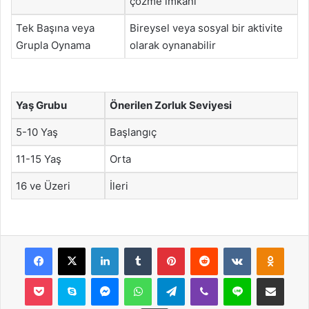
çözme imkanı
Tek Başına veya
Bireysel veya sosyal bir aktivite
Grupla Oynama
olarak oynanabilir
Yaş Grubu
Önerilen Zorluk Seviyesi
5-10 Yaş
Başlangıç
11-15 Yaş
Orta
16 ve Üzeri
İleri
Facebook
X
LinkedIn
Tumblr
Pinterest
Reddit
VKontakte
Odnok
Pocket
Skype
Messenger
WhatsApp
Telegram
Viber
Line
E-Posta ile payla
Yazdır