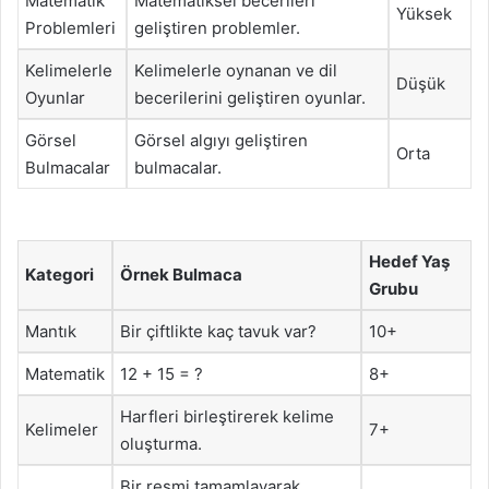
Matematik
Matematiksel becerileri
Yüksek
Problemleri
geliştiren problemler.
Kelimelerle
Kelimelerle oynanan ve dil
Düşük
Oyunlar
becerilerini geliştiren oyunlar.
Görsel
Görsel algıyı geliştiren
Orta
Bulmacalar
bulmacalar.
Hedef Yaş
Kategori
Örnek Bulmaca
Grubu
Mantık
Bir çiftlikte kaç tavuk var?
10+
Matematik
12 + 15 = ?
8+
Harfleri birleştirerek kelime
Kelimeler
7+
oluşturma.
Bir resmi tamamlayarak