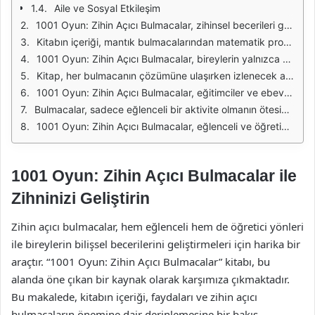
Aile ve Sosyal Etkileşim
1001 Oyun: Zihin Açıcı Bulmacalar, zihinsel becerileri geliştirmek ve eğlenceli vakit geçirmek için tasarlanmış bir bulmaca kitabıdır. Bu kitap, okuyuculara çeşitli zorluk seviyelerinde zihin açıcı bulmacalar sunarak, problem çözme yeteneklerini geliştirmeye yardımcı olur. Farklı kategorilerde yer alan bulmacalar, tüm yaş gruplarındaki bireylerin ilgisini çekerken, aynı zamanda dikkat ve konsantrasyonu artırır.
Kitabın içeriği, mantık bulmacalarından matematik problemlerine, kelime oyunlarından görsel bulmacalara kadar geniş bir yelpazeyi kapsar. Her bir bulmaca, okuyucunun zihnini zorlayacak şekilde tasarlanmıştır ve bu da, onların düşünme biçimlerini geliştirir. Zihin açıcı bulmacalar, bireylerin analitik düşünme yetilerini artırırken, aynı zamanda yaratıcılığı da teşvik eder.
1001 Oyun: Zihin Açıcı Bulmacalar, bireylerin yalnızca kendi başlarına değil, aileleri ve arkadaşlarıyla birlikte vakit geçirmeleri için de harika bir kaynaktır. Sosyal etkileşimi artırmak ve birlikte keyifli zaman geçirmek için ideal bir fırsat sunar. Bulmacalar, grup halinde çözüldüğünde, takım çalışması ve iletişim becerilerini de güçlendirir.
Kitap, her bulmacanın çözümüne ulaşırken izlenecek adımları detaylı bir şekilde açıklamaktadır. Bu sayede okuyucular, hangi stratejileri kullanarak problemleri çözebileceklerini öğrenirler. Ayrıca, zorlayıcı bulmacaların yanı sıra, daha kolay olanlar da mevcuttur; bu da çeşitli zorluk seviyelerini dengeleyerek herkesin keyif alabileceği bir deneyim sunar.
1001 Oyun: Zihin Açıcı Bulmacalar, eğitimciler ve ebeveynler için de önemli bir kaynak olarak öne çıkar. Öğrenme süreçlerini eğlenceli hale getirmek için kullanılabilir. Okulda veya evde, öğrencilerin dikkatini çekmek ve öğrenmeyi teşvik etmek amacıyla bu tür bulmacaların entegrasyonu oldukça değerlidir.
Bulmacalar, sadece eğlenceli bir aktivite olmanın ötesine geçer; aynı zamanda zihinsel sağlığı destekler. Düzenli olarak bulmaca çözmek, hafızayı güçlendirebilir ve yaşlanma sürecinde zihinsel gerileme riskini azaltabilir. Zihin açıcı bulmacalar, bireylerin yaşam kalitesini artırma potansiyeline sahiptir.
1001 Oyun: Zihin Açıcı Bulmacalar, eğlenceli ve öğretici bir deneyim sunarak bireylerin zihinsel becerilerini geliştirmelerine olanak tanır. Zihin açıcı bulmacalar, hem bireysel hem de sosyal bir aktivite olarak, her yaştan insanın ilgisini çekmeyi başaran bir kaynaktır.
1001 Oyun: Zihin Açıcı Bulmacalar ile
Zihninizi Geliştirin
Zihin açıcı bulmacalar, hem eğlenceli hem de öğretici yönleri
ile bireylerin bilişsel becerilerini geliştirmeleri için harika bir
araçtır. “1001 Oyun: Zihin Açıcı Bulmacalar” kitabı, bu
alanda öne çıkan bir kaynak olarak karşımıza çıkmaktadır.
Bu makalede, kitabın içeriği, faydaları ve zihin açıcı
bulmacaların önemine dair derinlemesine bir bakış